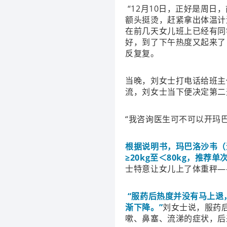
“12月10日，正好是周
额头挺烫，赶紧拿出体温计
在前几天女儿班上已经有同
好，到了下午热度又起来了
反复复。
当晚，刘女士打电话给班主
流，刘女士当下便决定第二
“我咨询医生可不可以开玛
根据说明书，玛巴洛沙韦（
≥20kg至＜80kg，推荐
士特意让女儿上了体重秤——
“服药后热度并没有马上退
渐下降。”
刘女士说，服药
嗽、鼻塞、流涕的症状，后