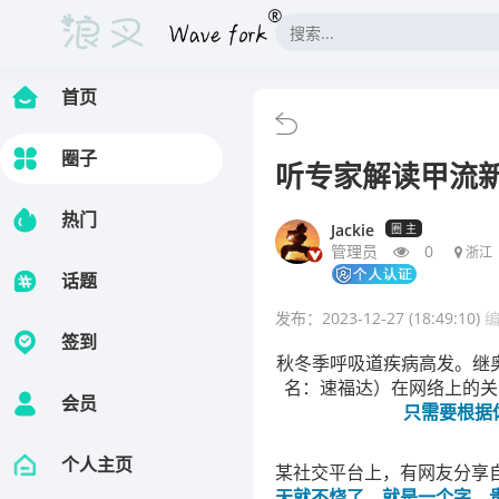
首页
.
圈子
听专家解读甲流新
热门
Jackie
圈 主
管理员
0
浙江
话题
发布：2023-12-27 (18:49:10)
签到
秋冬季呼吸道疾病高发。继奥
名：速福达）在网络上的关
会员
只需要根据
个人主页
某社交平台上，有网友分享
天就不烧了，就是一个字，