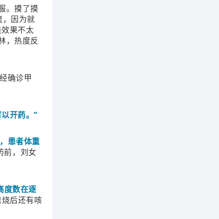
服。摸了摸
流，因为就
是效果不太
美林，热度反
已经确诊甲
以开药。”
药，患者体重
药前，刘女
高度数在逐
退烧后还有咳