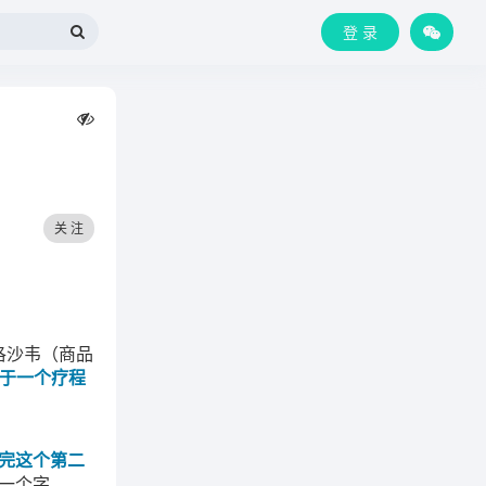
登 录
关 注
洛沙韦（商品
于一个疗程
吃完这个第二
一个字