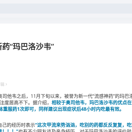
药“玛巴洛沙韦”
编辑
司他韦之后，11月下旬以来，被誉为新一代“流感神药”的玛巴
注度居高不下。据介绍，
相较于奥司他韦，玛巴洛沙韦的优点在
体重服药1次即可，同样建议出现症状后48小时内吃最有效。
自己的经历时表示
“这次甲流来势汹汹，吃别的药都反反复复，
贵！！！”
也有不少网友谈及亲身经历，对于玛巴洛沙韦的评价就