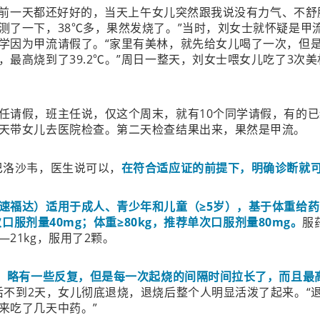
日，前一天都还好好的，当天上午女儿突然跟我说没有力气、不舒
测了一下，38℃多，果然发烧了。”当时，刘女士就怀疑是甲
学因为甲流请假了。“家里有美林，就先给女儿喝了一次，但
，最高烧到了39.2℃。”周日一整天，刘女士喂女儿吃了3次
任请假，班主任说，仅这个周末，就有10个同学请假，有的
天带女儿去医院检查。第二天检查结果出来，果然是甲流。
巴洛沙韦，医生说可以，
在符合适应证的前提下，明确诊断就可
速福达）适用于成人、青少年和儿童（≥5岁），基于体重给
单次口服剂量40mg；体重≥80kg，推荐单次口服剂量80mg。
服
21kg，服用了2颗。
，略有一些反复，但是每一次起烧的间隔时间拉长了，而且最
后不到2天，女儿彻底退烧，退烧后整个人明显活泼了起来。“
来吃了几天中药。”