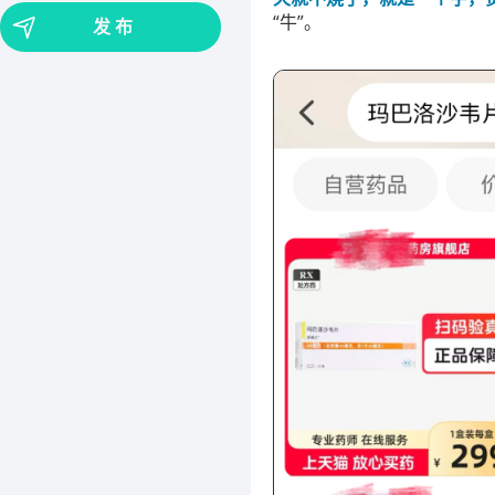
“牛”。
发 布