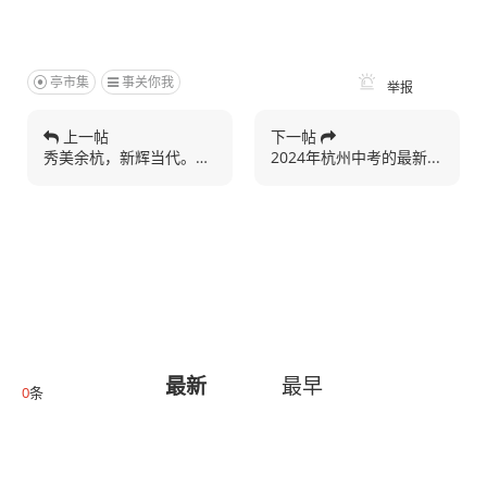
亭市集
事关你我
举报
上一帖
下一帖
秀美余杭，新辉当代。良渚...
2024年杭州中考的最新...
最新
最早
0
条