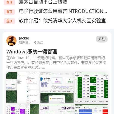
爱茅台自动平台上线喽
置顶
电子行驶证怎么用前言INTRODUCTION自7月1日起，北...
置顶
软件介绍：依托清华大学人机交互实验室的技术成果，利用自然语言...
置顶
Jackie
关 注
管理员 .
浙江
Windows系统一键管理
在Windows10、11使用的时候，有些同学想要卸载应用商店的
一些内置应用，有的想要禁用自带的杀毒软件，非常多的设置操
作起来属实有些麻烦。...