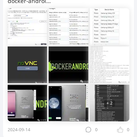
docker-androi...
+ 2
2024-09-14
0
0