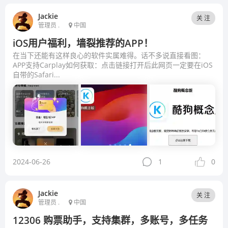
Jackie
关 注
管理员 .
中国
iOS用户福利，墙裂推荐的APP！
在当下还能有这样良心的软件实属难得。话不多说直接看图：
APP支持Carplay如何获取：点击链接打开后此网页一定要在iOS
自带的Safari...
2024-06-26
1
0
Jackie
关 注
管理员 .
中国
12306 购票助手，支持集群，多账号，多任务