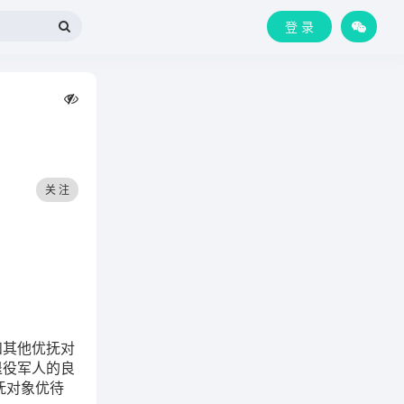
登 录
关 注
和其他优抚对
退役军人的良
抚对象优待