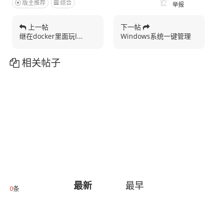
版主推荐
综合
举报
上一帖
下一帖
继在docker里面玩l...
Windows系统一键管理
相关帖子
最新
最早
0
条