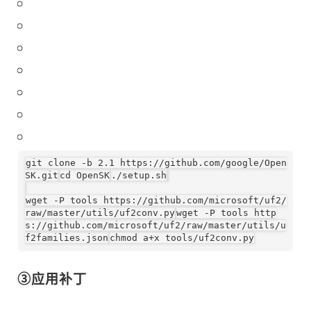
git
clone -b 2.1 https://github.com/google/Open
SK.git
cd
OpenSK
./setup.sh
wget
-P tools https://github.com/microsoft/uf2/
raw/master/utils/uf2conv.py
wget
-P tools http
s://github.com/microsoft/uf2/raw/master/utils/u
f2families.json
chmod
a+x tools/uf2conv.py
③应用补丁