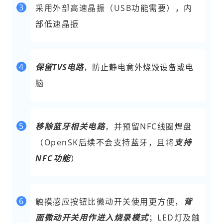
3
采用外部高速晶振（USB功能需要），内
部低速晶振
4
保留TVS电路
，防止静电意外烧毁设备或电
脑
5
移除蓝牙相关电路
，并预留NFC线圈焊盘
（OpenSK后续不会支持蓝牙，且将
支持
NFC功能
）
6
触摸感应按钮比微动开关使用更方便，
背
面微动开关用作进入烧录模式
；LED灯及触