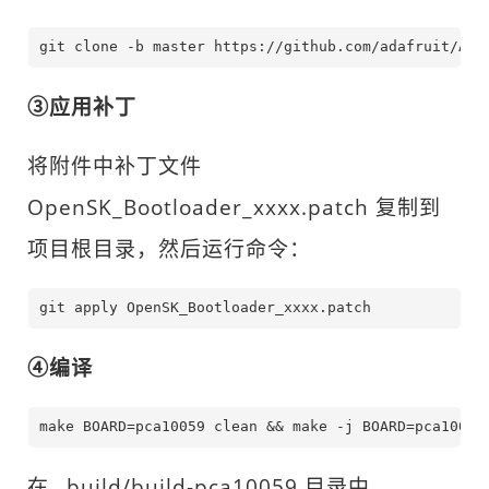
git clone -b master https://github.com/adafruit/Ada
③应用补丁
将附件中补丁文件
OpenSK_Bootloader_xxxx.patch 复制到
项目根目录，然后运行命令：
git apply OpenSK_Bootloader_xxxx.patch
④编译
make BOARD=pca10059 clean && make -j BOARD=pca10059
在 _build/build-pca10059 目录中。