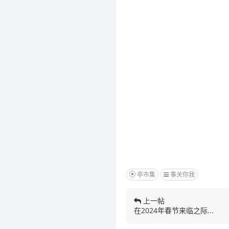
亭市集
事关你我
上一帖
在2024年春节来临之际...