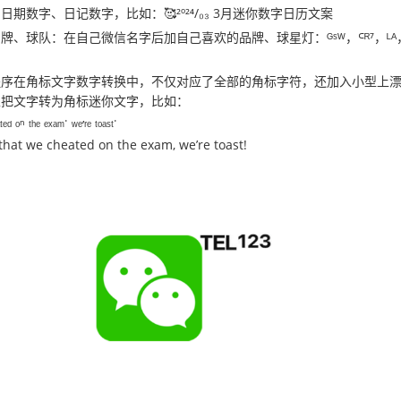
日日期数字、日记数字，比如：
🥰²º²⁴/₀₃ 3月迷你数字日历文案
、球队：在自己微信名字后加自己喜欢的品牌、球星灯：ᴳˢᵂ，ᒼᴿ⁷，ᴸᴬ，ᴮ
程序在角标文字数字转换中，不仅对应了全部的角标字符，还加入小型上
以把文字转为角标迷你文字，比如：
ᵉᵈ ᵒⁿ ᵗʰᵉ ᵉˣᵃᵐ˙ ʷᵉ’ʳᵉ ᵗᵒᵃˢᵗ˙
hat we cheated on the exam, we’re toast!