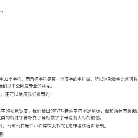
 ʸ ᶻ
汉字32个字符，而角标字符是算一个汉字的字符量，所以迷你数字比普通
我们以下全网最专业的补充。
外，还可以使用我们推荐的：
字的视觉宽度，我们给出的ᵀ/ᵀᴱᴸ特殊字符不是角标，但和角标有类似
这类的特殊字符补充了角标数字字母没有大写的缺憾。
复制，也可也在我们小程序输入T/TEL来转换获得再复制。
用：