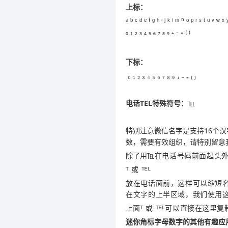
上标：
ᵃ ᵇ ᶜ ᵈ ᵉ ᶠ ᵍ ʰ ⁱ ʲ ᵏ ˡ ᵐ ⁿ ᵒ ᵖ ʳ ˢ ᵗ ᵘ ᵛ ʷ ˣ
⁰ ¹ ² ³ ⁴ ⁵ ⁶ ⁷ ⁸ ⁹ ⁺ ⁻ ⁼ ⁽ ⁾
下标：
₀ ₁ ₂ ₃ ₄ ₅ ₆ ₇ ₈ ₉ ₊ ₋ ₌ ₍ ₎
电话TEL特殊符号：
℡
特别注意微信名字是支持16个
数，需要有效组织，请特别留意
除了用
℡在电话号码前面起头
ᵀ 或 ᵀᴱᴸ
放在电话面前，这样可以缩短名
在文字的上半区域，我们使用
上面
ᵀ
或 ᵀᴱᴸ可以直接在这里
迷你角标字母数字的其他有趣应