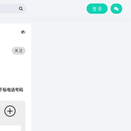
登 录
关 注
下标电话号码