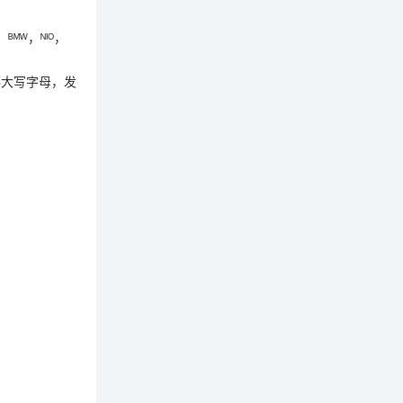
ᴹᵂ，ᴺᴵᴼ，
漂大写字母，发