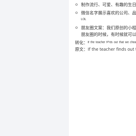
制作流行、可爱、有趣的生
微信名字展示喜欢的公司、品牌
ᴸᴼᴸ
朋友圈文案：我们原创的小
朋友圈的时候，有时候就可
转化：ᴵᶠ ᵗʰᵉ ᵗᵉᵃᶜʰᵉʳ ᶠⁱⁿᵈˢ ᵒᵘᵗ ᵗʰᵃᵗ ʷᵉ ᶜʰᵉᵃᵗ
原文：If the teacher finds out t