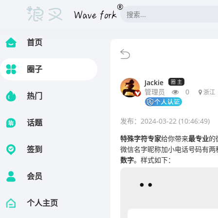
首页
.
圈子
Jackie
圈 主
管理员
0
浙江
热门
发布：2024-03-22 (10:46:49)
话题
特殊字符专家
给你带来
最专业
的
签到
微信名字昵称加小电话号码有两
数字
。样式如下：
会员
个人主页