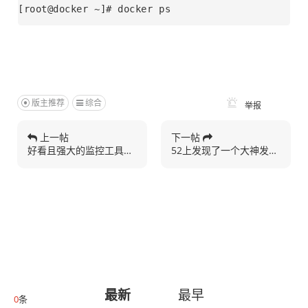
[root@docker ~]# docker ps
版主推荐
综合
举报
上一帖
下一帖
好看且强大的监控工具，支...
52上发现了一个大神发的...
最新
最早
0
条