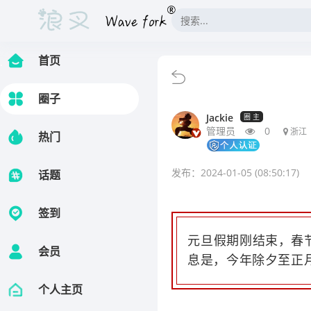
首页
.
圈子
Jackie
圈 主
管理员
0
浙江
热门
发布：2024-01-05 (08:50:17)
话题
签到
元旦假期刚结束，春
会员
息是，今年除夕至正
个人主页